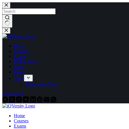
Home
Courses
Exams
Online Tests
Shop
Blogs
Tools
Mathematic Tools
Get Started
Home
Courses
Exams