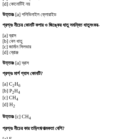
[d] কোনোটিই নয়
উত্তরঃ
[a] পলিভিনাইল ক্লোরাইড
প্রশ্নঃ নীচের কোনটি কপার ও জিঙ্কের ধাতু সমন্বিত ধাতুসংকর-
[a] ব্রাস
[b] বেল ধাতু
[c] জার্মান সিলভার
[d] ব্রোঞ্জ
উত্তরঃ
[a] ব্রাস
প্রশ্নঃ মার্শ গ্যাস কোনটি?
[a] C
H
2
6
[b] P
H
2
4
[c] CH
4
[d] H
2
উত্তরঃ
[c] CH
4
প্রশ্নঃ নীচের কার তড়িৎঋণাত্মকতা বেশি?
[a] F