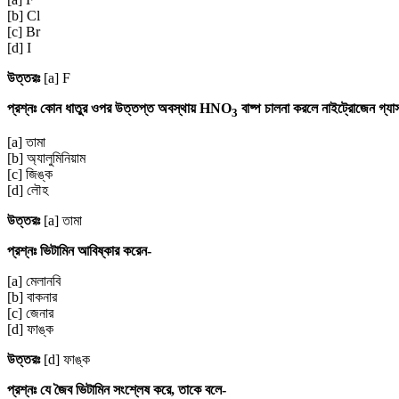
[b] Cl
[c] Br
[d] I
উত্তরঃ
[a] F
প্রশ্নঃ কোন ধাতুর ওপর উত্তপ্ত অবস্থায় HNO
বাষ্প চালনা করলে নাইট্রোজেন গ্যা
3
[a] তামা
[b] অ্যালুমিনিয়াম
[c] জিঙ্ক
[d] লৌহ
উত্তরঃ
[a] তামা
প্রশ্নঃ ভিটামিন আবিষ্কার করেন-
[a] মেলানবি
[b] বাকনার
[c] জেনার
[d] ফাঙ্ক
উত্তরঃ
[d] ফাঙ্ক
প্রশ্নঃ যে জৈব ভিটামিন সংশ্লেষ করে, তাকে বলে-