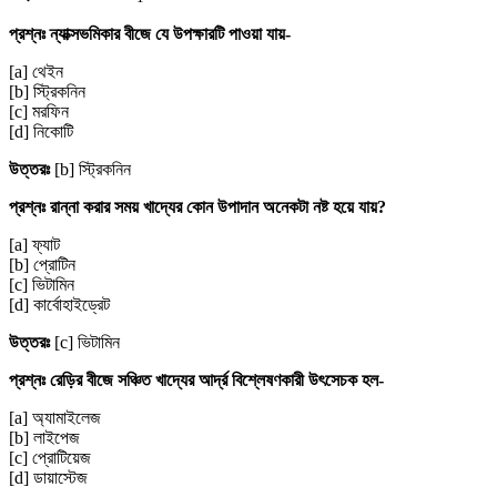
প্রশ্নঃ ন্যাক্সভমিকার বীজে যে উপক্ষারটি পাওয়া যায়-
[a] থেইন
[b] স্ট্রিকনিন
[c] মরফিন
[d] নিকোটি
উত্তরঃ
[b] স্ট্রিকনিন
প্রশ্নঃ রান্না করার সময় খাদ্যের কোন উপাদান অনেকটা নষ্ট হয়ে যায়?
[a] ফ্যাট
[b] প্রোটিন
[c] ভিটামিন
[d] কার্বোহাইড্রেট
উত্তরঃ
[c] ভিটামিন
প্রশ্নঃ রেড়ির বীজে সঞ্চিত খাদ্যের আর্দ্র বিশ্লেষণকারী উৎসেচক হল-
[a] অ্যামাইলেজ
[b] লাইপেজ
[c] প্রোটিয়েজ
[d] ডায়াস্টেজ