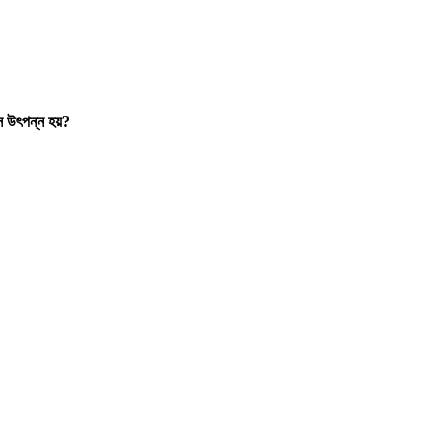
স উৎপন্ন হয়?