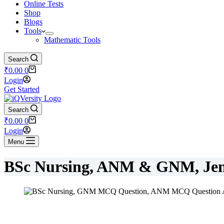
Online Tests
Shop
Blogs
Tools
Mathematic Tools
Search
₹
0.00
0
Login
Get Started
Search
₹
0.00
0
Login
Menu
BSc Nursing, ANM & GNM, Jen