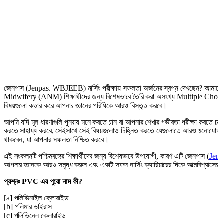
জেনপাস (Jenpas, WBJEEB) নার্সিং পরীক্ষায় সফলতা অর্জনের স্বপ্ন দেখছেন? 
Midwifery (ANM) শিক্ষার্থীদের জন্য বিশেষভাবে তৈরি করা অসংখ্য Multiple Choi
বিষয়গুলো কভার করে আপনার জ্ঞানের পরিধিকে আরও বিস্তৃত করবে।
আপনি যদি মূল ধারণাগুলি পুনরায় মনে করতে চান বা আপনার শেখার গভীরতা পরীক্ষা করতে চ
করতে সাহায্য করবে, সেইসাথে সেই বিষয়গুলোও চিহ্নিত করতে যেগুলোতে আরও মনোযোগ
থাকবেন, যা আপনার সফলতা নিশ্চিত করবে।
এই সংকলনটি পশ্চিমবঙ্গের শিক্ষার্থীদের জন্য বিশেষভাবে উপযোগী, কারণ এটি জেনপাস (
Je
আপনার জ্ঞানকে আরও সমৃদ্ধ করুন এবং একটি সফল নার্সিং ক্যারিয়ারের দিকে আত্মবিশ্বাসের
প্রশ্নঃ PVC এর পুরো নাম কী?
[a] পলিভিনাইল ক্লোরাইড
[b] পলিমার ভাইরাস
[c] পলিভিনেল ক্লোরাইড