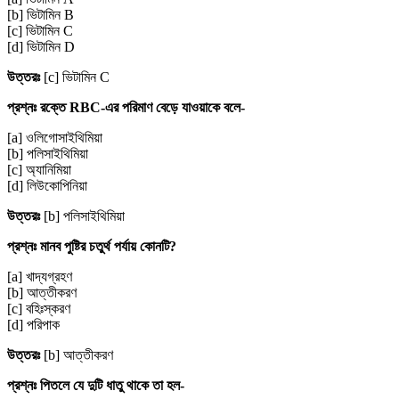
[b] ভিটামিন B
[c] ভিটামিন C
[d] ভিটামিন D
উত্তরঃ
[c] ভিটামিন C
প্রশ্নঃ রক্তে RBC-এর পরিমাণ বেড়ে যাওয়াকে বলে-
[a] ওলিগোসাইথিমিয়া
[b] পলিসাইথিমিয়া
[c] অ্যানিমিয়া
[d] লিউকোপিনিয়া
উত্তরঃ
[b] পলিসাইথিমিয়া
প্রশ্নঃ মানব পুষ্টির চতুর্থ পর্যায় কোনটি?
[a] খাদ্যগ্রহণ
[b] আত্তীকরণ
[c] বহিঃস্করণ
[d] পরিপাক
উত্তরঃ
[b] আত্তীকরণ
প্রশ্নঃ পিতলে যে দুটি ধাতু থাকে তা হল-