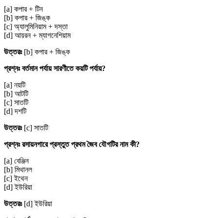
[a] কপার + টিন
[b] কপার + জিঙ্ক
[c] অ্যালুমিনিয়াম + দস্তা
[d] আয়রন + ম্যাগনেশিয়াম
উত্তরঃ
[b] কপার + জিঙ্ক
প্রশ্নঃ বর্তমান পর্যায় সারণীতে কয়টি পর্যায়?
[a] নয়টি
[b] আটটি
[c] সাতটি
[d] দশটি
উত্তরঃ
[c] সাতটি
প্রশ্নঃ রসায়নগারে প্রস্তুত প্রথম জৈব যৌগটির নাম কী?
[a] বেঞ্জিন
[b] মিথানল
[c] ইথেন
[d] ইউরিয়া
উত্তরঃ
[d] ইউরিয়া