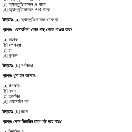
[c] অ্যাগ্লুটিনোজেন A থাকে
[d] অ্যাগ্লুটিনোজেন AB থাকে
উত্তরঃ
[a] অ্যাগ্লুটিনোজেন থাকে না
প্রশ্নঃ ‘রেসারপিন’ কোন গাছ থেকে পাওয়া যায়?
[a] তামাক
[b] সর্পগন্ধা
[c] চা
[d] কুচেলা
উত্তরঃ
[b] সর্পগন্ধা
প্রশ্নঃ ধুনা হল আসলে-
[a] উপক্ষার
[b] রজন
[c] তরুক্ষীর
[d] কোনোটিই নয়
উত্তরঃ
[b] রজন
প্রশ্নঃ কোন ভিটামিন তাপে নষ্ট হয়ে যায়?
[a] ভিটামিন A