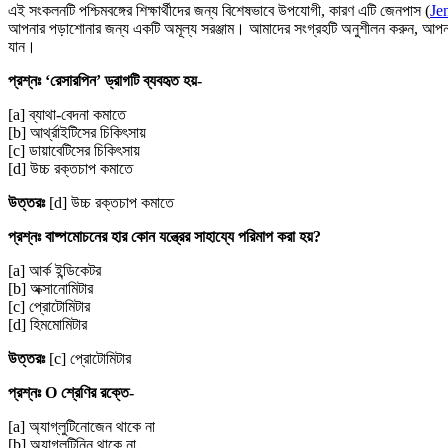
এই সংকলনটি পশ্চিমবঙ্গের শিক্ষার্থীদের জন্য বিশেষভাবে উপযোগী, কারণ এটি জেনপাস (
Je
আপনার পড়াশোনার জন্য একটি অমূল্য সরঞ্জাম। আমাদের সংগ্রহটি অনুশীলন করুন, আপনার জ্
যান।
প্রশ্নঃ ‘রেসারপিন’ ড্রাগটি ব্যবহৃত হয়-
[a] ব্যাথা-বেদনা কমাতে
[b] আর্থ্রাইটিসের চিকিৎসায়
[c] ডায়াবেটিসের চিকিৎসায়
[d] উচ্চ রক্তচাপ কমাতে
উত্তরঃ
[d] উচ্চ রক্তচাপ কমাতে
প্রশ্নঃ বাষ্পমোচনের হার কোন যন্ত্রের সাহায্যে পরিমাপ করা হয়?
[a] আর্ক ইন্ডিকেটর
[b] অক্সানোমিটার
[c] প্রোটোমিটার
[d] হিমমোমিটার
উত্তরঃ
[c] প্রোটোমিটার
প্রশ্নঃ O শ্রেণির রক্তে-
[a] অ্যাগ্লুটিনোজেন থাকে না
[b] অ্যাগ্লুটিনিন থাকে না