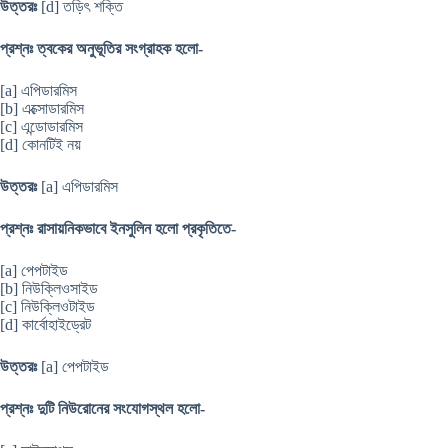
উত্তরঃ
[d] তড়িৎ শক্তি
প্রশ্নঃ ত্বকের অনুভূতির সংগ্রাহক হলো-
[a] এপিডারমিস
[b] এক্সোডারমিস
[c] এন্ডোডারমিস
[d] কোনটিই নয়
উত্তরঃ
[a] এপিডারমিস
প্রশ্নঃ রাসায়নিকভাবে ইনসুলিন হলো প্রকৃতিতে-
[a] পেপটাইড
[b] নিউক্লিওসাইড
[c] নিউক্লিওটাইড
[d] কার্বোহাইড্রেট
উত্তরঃ
[a] পেপটাইড
প্রশ্নঃ দুটি নিউরোনের সংযোগস্থল হলো-