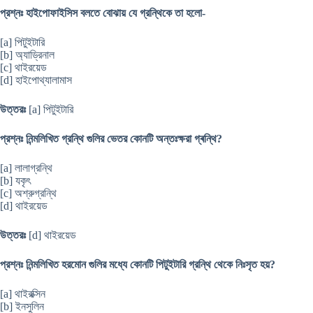
প্রশ্নঃ হাইপোফাইসিস বলতে বোঝায় যে গ্রন্থিকে তা হলো-
[a] পিটুইটারি
[b] অ্যাড্রিনাল
[c] থাইরয়েড
[d] হাইপোথ্যালামাস
উত্তরঃ
[a] পিটুইটারি
প্রশ্নঃ নিন্মলিখিত গ্রন্থি গুলির ভেতর কোনটি অন্তঃক্ষরা গ্ৰন্থি?
[a] লালাগ্রন্থি
[b] যকৃৎ
[c] অশ্রুগ্রন্থি
[d] থাইরয়েড
উত্তরঃ
[d] থাইরয়েড
প্রশ্নঃ নিন্মলিখিত হরমোন গুলির মধ্যে কোনটি পিটুইটারি গ্রন্থি থেকে নিঃসৃত হয়?
[a] থাইরক্সিন
[b] ইনসুলিন