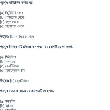
প্রশ্নঃ থাইরক্সিন ক্ষরিত হয়-
[a] পিটুইটারি থেকে
[b] থাইরয়েড থেকে
[c] বৃক্ক থেকে
[d] অগ্ন্যাশয় থেকে
উত্তরঃ
[b] থাইরয়েড থেকে
প্রশ্নঃ শৈশবে থাইরক্সিনের কম ক্ষরণে যে রোগটি হয় তা হলো-
[a] মিক্সিডিমা
[b] গলগণ্ড
[c] ক্রেটিনিজম
[d] অ্যাক্রোমেগালি
উত্তরঃ
[c] ক্রেটিনিজম
প্রশ্নঃ BMR বাড়ায় যে হরমোনটি তা হলো-
[a] ইনসুলিন
[b] অক্সিন