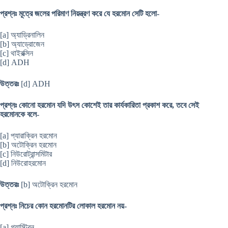
প্রশ্নঃ মূত্রে জলের পরিমাণ নিয়ন্ত্রণ করে যে হরমোন সেটি হলো-
[a] অ্যাড্রিনালিন
[b] অ্যাড্রোজেন
[c] থাইরক্সিন
[d] ADH
উত্তরঃ
[d] ADH
প্রশ্নঃ কোনো হরমোন যদি উৎস কোশেই তার কার্যকারিতা প্রকাশ করে, তবে সেই
হরমোনকে বলে-
[a] প্যারাক্রিন হরমোন
[b] অটোক্রিন হরমোন
[c] নিউরোট্রান্সমিটার
[d] নিউরোহরমোন
উত্তরঃ
[b] অটোক্রিন হরমোন
প্রশ্নঃ নিচের কোন হরমোনটির লোকাল হরমোন নয়-
[a] গ্যাস্ট্রিন