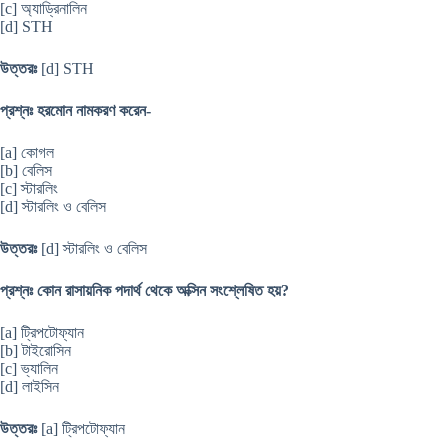
[c] অ্যাড্রিনালিন
[d] STH
উত্তরঃ
[d] STH
প্রশ্নঃ হরমোন নামকরণ করেন-
[a] কোগল
[b] বেলিস
[c] স্টারলিং
[d] স্টারলিং ও বেলিস
উত্তরঃ
[d] স্টারলিং ও বেলিস
প্রশ্নঃ কোন রাসায়নিক পদার্থ থেকে অক্সিন সংশ্লেষিত হয়?
[a] ট্রিপটোফ্যান
[b] টাইরোসিন
[c] ভ্যালিন
[d] লাইসিন
উত্তরঃ
[a] ট্রিপটোফ্যান