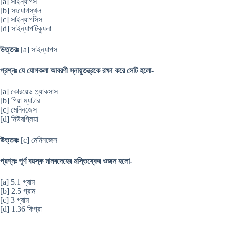
[a] সাইন্যাপস
[b] সংযোগস্থল
[c] সাইন্যাপসিস
[d] সাইন্যাপটিক্যুলা
উত্তরঃ
[a] সাইন্যাপস
প্রশ্নঃ যে যোগকলা আবরণী স্নায়ুতন্ত্রকে রক্ষা করে সেটি হলো-
[a] কোরয়েড প্ল্যাকসাস
[b] পিয়া ম্যাটার
[c] মেনিনজেস
[d] নিউরগ্লিয়া
উত্তরঃ
[c] মেনিনজেস
প্রশ্নঃ পূর্ণ বয়স্ক মানবদেহের মস্তিষ্কের ওজন হলো-
[a] 5.1 গ্রাম
[b] 2.5 গ্রাম
[c] 3 গ্রাম
[d] 1.36 কিগ্রা