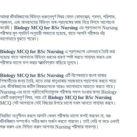
আমরা জীববিজ্ঞানের বিভিন্ন গুরুত্বপূর্ণ বিষয় যেমন কোষতত্ত্ব, শ্বসন, পরিপাক,
প্রজনন, এবং মানবদেহের বিভিন্ন অঙ্গ-প্রত্যঙ্গের কাজ নিয়ে বিশদে আলোচনা
করেছি।
Biology MCQ for BSc Nursing
এর প্রশ্নগুলো Nursing
পরীক্ষার মূল প্যাটার্ন অনুযায়ী সাজানো হয়েছে, যাতে আপনি পরীক্ষার ধাঁচ
ভালোভাবে বুঝতে পারেন।
Biology MCQ for BSc Nursing
এ প্রশ্নগুলো এমনভাবে তৈরি করা
হয়েছে যাতে আপনাকে বিভিন্ন ধরনের ধারণা স্পষ্ট করতে সাহায্য করবে এবং
পরীক্ষায় ভালো ফল করার আত্মবিশ্বাস বাড়িয়ে তুলবে।
Biology MCQ for BSc Nursing
এটি বিশেষভাবে বাংলা ভাষার
শিক্ষার্থীদের জন্য তৈরি, যাতে তারা মাতৃভাষায় সহজভাবে পড়াশোনা করতে পারে
এবং জীববিজ্ঞানের জটিল বিষয়গুলোকে আরও ভালোভাবে আয়ত্ত করতে পারে।
Nursing-এর মতো প্রতিযোগিতামূলক পরীক্ষায় সফল হওয়ার জন্য Biology
একটি গুরুত্বপূর্ণ বিষয়, আর এই
Biology MCQ for BSc Nursing
MCQ সেট আপনাকে সেই বিষয়ের উপরে ভালো দখল আনতে সাহায্য করবে।
নিয়মিত অনুশীলন করলে আপনি কেবল পরীক্ষায় ভালো ফলই করবেন না, বরং
জীববিজ্ঞান সম্পর্কেও গভীর জ্ঞান অর্জন করতে পারবেন। তাই দেরি না করে এখনই
শুরু করুন এবং নিশ্চিত করুন আপনার Nursing পরীক্ষায় সাফল্য।