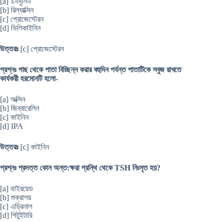
[a] ইনসুলিন
[b] রিল্যাক্সিন
[c] প্রোজেস্টেরন
[d] ভিলিকাইনিন
উত্তরঃ
[c] প্রোজেস্টেরন
প্রশ্নঃ গাছ থেকে পাতা বিচ্ছিন্ন করার বহুদিন পর্যন্ত পাতাটিকে সবুজ রাখতে
কার্যকরী হরমোনটি হলো-
[a] অক্সিন
[b] জিব্বারেলিন
[c] কাইনিন
[d] IPA
উত্তরঃ
[c] কাইনিন
প্রশ্নঃ প্রদত্ত কোন অন্ত:ক্ষরা গ্রন্থি থেকে TSH নিঃসৃত হয়?
[a] থাইরয়েড
[b] শুক্রাশয়
[c] এড্রিনাল
[d] পিটুইটারি