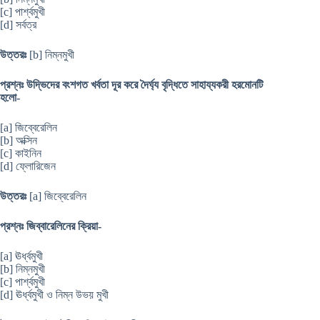
[c] পার্শ্বমুখী
[d] সর্বত্র
উত্তরঃ
[b] নিম্নমুখী
প্রশ্নঃ উদ্ভিদের বংশগত খর্বতা দূর করে দৈর্ঘ্য বৃদ্ধিতে সাহায্যকরী হরমোনটি
হলো-
[a] জিব্বেরেলিন
[b] অক্সিন
[c] কাইনিন
[d] ফ্লোরিজেন
উত্তরঃ
[a] জিব্বেরেলিন
প্রশ্নঃ জিব্বারেলিনের ক্রিয়া-
[a] ঊর্ধ্বমুখী
[b] নিম্নমুখী
[c] পার্শ্বমুখী
[d] ঊর্ধ্বমুখী ও নিম্ন উভয় মুখী