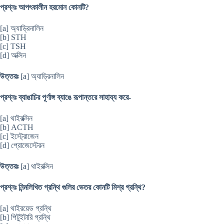
প্রশ্নঃ আপৎকালীন হরমোন কোনটি?
[a] অ্যাড্রিনালিন
[b] STH
[c] TSH
[d] অক্সিন
উত্তরঃ
[a] অ্যাড্রিনালিন
প্রশ্নঃ ব্যাঙাচির পূর্ণাঙ্গ ব্যাঙে রূপান্তরে সাহায্য করে-
[a] থাইরক্সিন
[b] ACTH
[c] ইস্ট্রোজেন
[d] প্রোজেস্টেরন
উত্তরঃ
[a] থাইরক্সিন
প্রশ্নঃ নিন্মলিখিত গ্রন্থি গুলির ভেতর কোনটি মিশ্র গ্রন্থি?
[a] থাইরয়েড গ্রন্থি
[b] পিটুইটারি গ্রন্থি