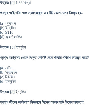
উত্তরঃ
[d] 1.36 কিগ্রা
প্রশ্নঃ আইলেটস অফ ল্যাঙ্গারহ্যান্স এর বিটা কোশ থেকে নিঃসৃত হয়-
[a] গ্লুকাগন
[b] ইনসুলিন
[c] STH
[d] অ্যাড্রিনালিন
উত্তরঃ
[b] ইনসুলিন
প্রশ্নঃ অগ্ন্যাশয় থেকে নিঃসৃত কোনটি দেহে শর্করার পরিমাণ নিয়ন্ত্রণ করে?
[a] রেনিন
[b] ক্রিয়েটিন
[c] ভিটামিন
[d] ইনসুলিন
উত্তরঃ
[d] ইনসুলিন
প্রশ্নঃ জীবের কার্যকলাপ নিয়ন্ত্রণে জিনের প্রভাব ঘটে কিসের মাধ্যমে?