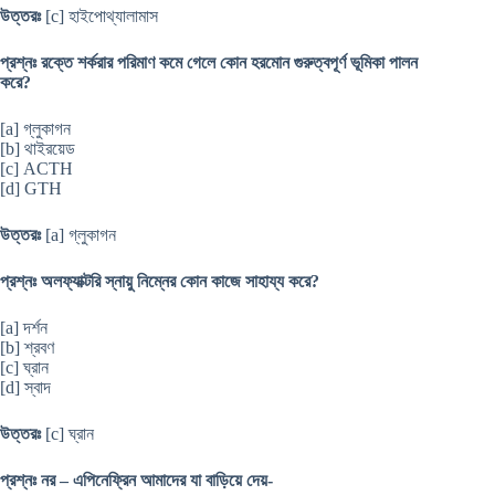
উত্তরঃ
[c] হাইপোথ্যালামাস
প্রশ্নঃ রক্তে শর্করার পরিমাণ কমে গেলে কোন হরমোন গুরুত্বপূর্ণ ভূমিকা পালন
করে?
[a] গ্লুকাগন
[b] থাইরয়েড
[c] ACTH
[d] GTH
উত্তরঃ
[a] গ্লুকাগন
প্রশ্নঃ অলফ্যাক্টরি স্নায়ু নিম্নের কোন কাজে সাহায্য করে?
[a] দর্শন
[b] শ্রবণ
[c] ঘ্রান
[d] স্বাদ
উত্তরঃ
[c] ঘ্রান
প্রশ্নঃ নর – এপিনেফ্রিন আমাদের যা বাড়িয়ে দেয়-