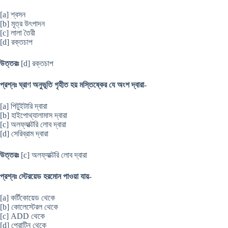
[a] শ্বসন
[b] মূত্র উৎপাদন
[c] লালা তৈরী
[d] রক্তচাপ
উত্তরঃ
[d] রক্তচাপ
প্রশ্নঃ ঘ্রাণ অনুভূতি গৃহীত হয় মস্তিষ্কের যে অংশ দ্বারা-
[a] পিটুইটারি দ্বারা
[b] হাইপোথ্যালামাস দ্বারা
[c] অলফ্যাক্টরি লোব দ্বারা
[d] সেরিব্রাম দ্বারা
উত্তরঃ
[c] অলফ্যাক্টরি লোব দ্বারা
প্রশ্নঃ স্টেরয়েড হরমোন পাওয়া যায়-
[a] কর্টিকোয়েড থেকে
[b] কোলেস্টেরল থেকে
[c] ADD থেকে
[d] প্রোটিন থেকে