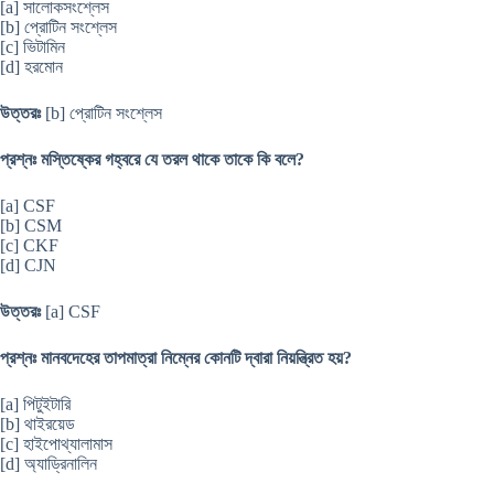
[a] সালোকসংশ্লেস
[b] প্রোটিন সংশ্লেস
[c] ভিটামিন
[d] হরমোন
উত্তরঃ
[b] প্রোটিন সংশ্লেস
প্রশ্নঃ মস্তিষ্কের গহ্বরে যে তরল থাকে তাকে কি বলে?
[a] CSF
[b] CSM
[c] CKF
[d] CJN
উত্তরঃ
[a] CSF
প্রশ্নঃ মানবদেহের তাপমাত্রা নিম্নের কোনটি দ্বারা নিয়ন্ত্রিত হয়?
[a] পিটুইটারি
[b] থাইরয়েড
[c] হাইপোথ্যালামাস
[d] অ্যাড্রিনালিন