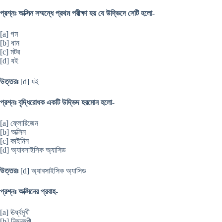
প্রশ্নঃ অক্সিন সম্মন্ধে প্রথম পরীক্ষা হয় যে উদ্ভিদে সেটি হলো-
[a] গম
[b] ধান
[c] মটর
[d] যই
উত্তরঃ
[d] যই
প্রশ্নঃ বৃদ্ধিরোধক একটি উদ্ভিদ হরমোন হলো-
[a] ফ্লোরিজেন
[b] অক্সিন
[c] কাইনিন
[d] অ্যাবসাইসিক অ্যাসিড
উত্তরঃ
[d] অ্যাবসাইসিক অ্যাসিড
প্রশ্নঃ অক্সিনের প্রবাহ-
[a] ঊর্ধ্বমুখী
[b] নিম্নমুখী