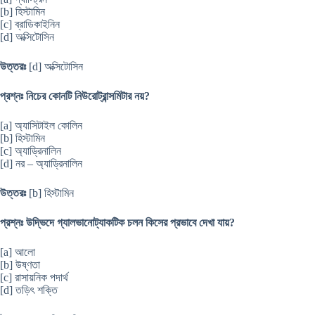
[b] হিস্টামিন
[c] ব্রাডিকাইনিন
[d] অক্সিটোসিন
উত্তরঃ
[d] অক্সিটোসিন
প্রশ্নঃ নিচের কোনটি নিউরোট্রান্সমিটার নয়?
[a] অ্যাসিটাইল কোলিন
[b] হিস্টামিন
[c] অ্যাড্রিনালিন
[d] নর – অ্যাড্রিনালিন
উত্তরঃ
[b] হিস্টামিন
প্রশ্নঃ উদ্ভিদে গ্যালভানোট্যাকটিক চলন কিসের প্রভাবে দেখা যায়?
[a] আলো
[b] উষ্ণতা
[c] রাসায়নিক পদার্থ
[d] তড়িৎ শক্তি