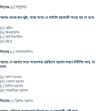
উত্তরঃ
[d] পিটুইটারি
প্রশ্নঃ ডাবের জল,ভুট্টা, গমের শস্যে যে ফাইটো হরমোনটি পাওয়া যায় তা হলো-
[a] অক্সিন
[b] জিব্বারেলিন
[c] সাইটোকাইনিন
[d] IBA
উত্তরঃ
[c] সাইটোকাইনিন
প্রশ্নঃ যে হরমোন অন্য অন্তঃক্ষরা গ্রন্থিকে হরমোন ক্ষরনে উদ্দীপিত করে, তা
হলো-
[a] আদর্শ হরমোন
[b] লোকাল হরমোন
[c] ট্রপিক হরমোন
[d] প্যারাক্রিন হরমোন
উত্তরঃ
[c] ট্রপিক হরমোন