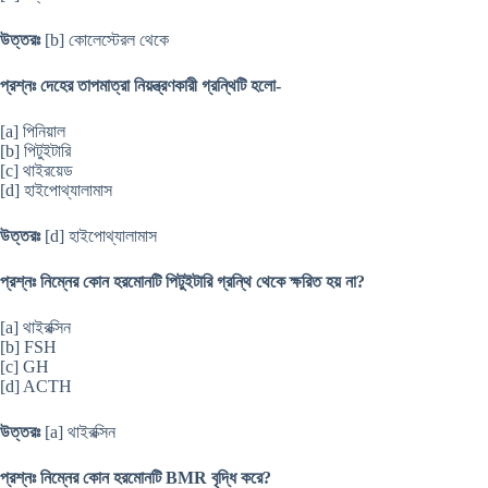
উত্তরঃ
[b] কোলেস্টেরল থেকে
প্রশ্নঃ দেহের তাপমাত্রা নিয়ন্ত্রণকারী গ্রন্থিটি হলো-
[a] পিনিয়াল
[b] পিটুইটারি
[c] থাইরয়েড
[d] হাইপোথ্যালামাস
উত্তরঃ
[d] হাইপোথ্যালামাস
প্রশ্নঃ নিম্নের কোন হরমোনটি পিটুইটারি গ্রন্থি থেকে ক্ষরিত হয় না?
[a] থাইরক্সিন
[b] FSH
[c] GH
[d] ACTH
উত্তরঃ
[a] থাইরক্সিন
প্রশ্নঃ নিম্নের কোন হরমোনটি BMR বৃদ্ধি করে?